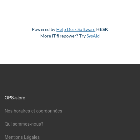
Powered by
Help Desk Software
HESK
More IT firepower? Try
SysAid
OPS-store
Nos horaires et coordonnées
Qui sommes-nous?
Mentions Légales